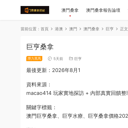
澳門桑拿
澳門桑拿報告論壇
當前位置：
首頁
港澳
澳門
澳門桑拿
巨亨
正文
巨亨桑拿
潛力黑馬
5天前
巨亨
最後更新：2026年8月1
資料來源：
macao414 玩家實地探訪 + 內部真實回饋整
關鍵字標籤：
澳門巨亨桑拿、巨亨水療、巨亨桑拿價格20