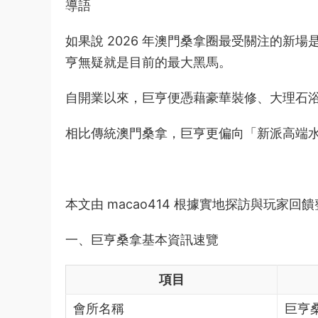
導語
如果說 2026 年澳門桑拿圈最受關注的新
亨無疑就是目前的最大黑馬。
自開業以來，巨亨便憑藉豪華裝修、大理石
相比傳統澳門桑拿，巨亨更偏向「新派高端
本文由 macao414 根據實地探訪與玩家
一、巨亨桑拿基本資訊速覽
項目
會所名稱
巨亨桑