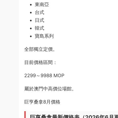
東南亞
台式
日式
韓式
寶島系列
全部獨立定價。
目前價格區間：
2299～9988 MOP
屬於澳門中高價位場館。
巨亨桑拿8月價格
巨亨桑拿最新價格表（2026年6月