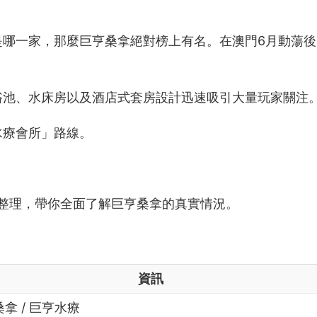
場是哪一家，那麼巨亨桑拿絕對榜上有名。在澳門6月動蕩
浴池、水床房以及酒店式套房設計迅速吸引大量玩家關注
水療會所」路線。
回饋整理，帶你全面了解巨亨桑拿的真實情況。
資訊
拿 / 巨亨水療