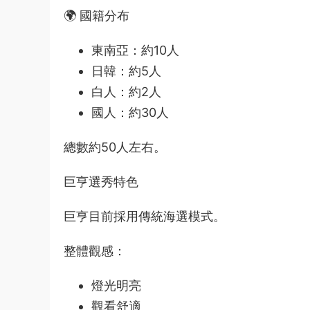
🌍 國籍分布
東南亞：約10人
日韓：約5人
白人：約2人
國人：約30人
總數約50人左右。
巨亨選秀特色
巨亨目前採用傳統海選模式。
整體觀感：
燈光明亮
觀看舒適