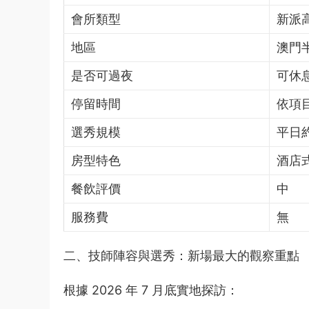
會所類型
新派
地區
澳門
是否可過夜
可休
停留時間
依項
選秀規模
平日約
房型特色
酒店式
餐飲評價
中
服務費
無
二、技師陣容與選秀：新場最大的觀察重點
根據 2026 年 7 月底實地探訪：