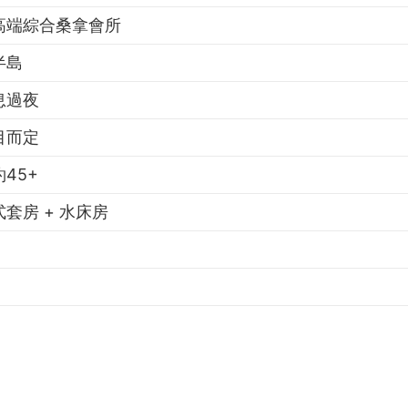
高端綜合桑拿會所
半島
息過夜
目而定
45+
套房 + 水床房